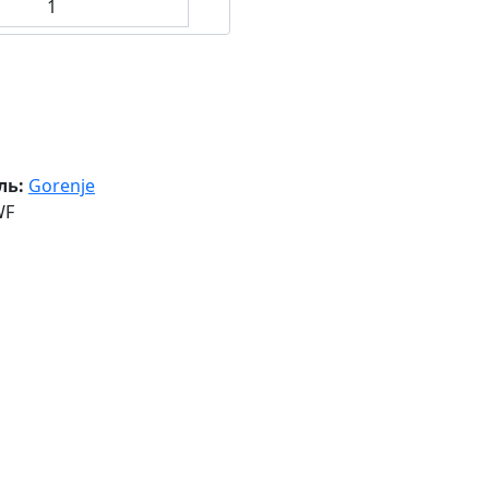
ль:
Gorenje
WF