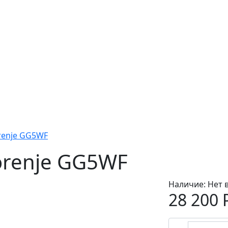
renje GG5WF
orenje GG5WF
Наличие:
Нет 
28 200 