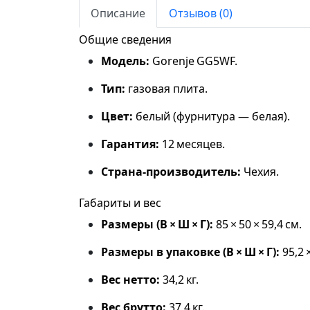
Описание
Отзывов (0)
Общие сведения
Модель:
Gorenje GG5WF.
Тип:
газовая плита.
Цвет:
белый (фурнитура — белая).
Гарантия:
12 месяцев.
Страна‑производитель:
Чехия.
Габариты и вес
Размеры (В × Ш × Г):
85 × 50 × 59,4 см.
Размеры в упаковке (В × Ш × Г):
95,2 ×
Вес нетто:
34,2 кг.
Вес брутто:
37,4 кг.