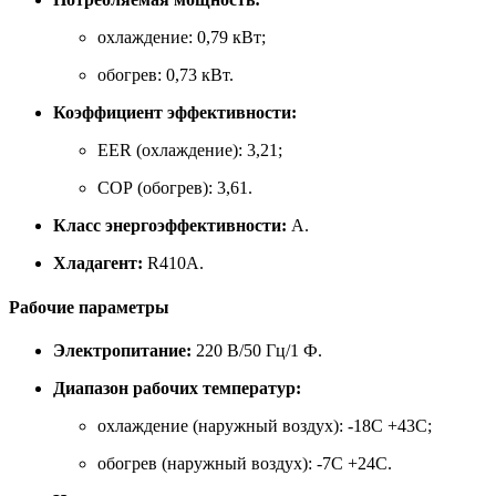
охлаждение: 0,79 кВт;
обогрев: 0,73 кВт.
Коэффициент эффективности:
EER (охлаждение): 3,21;
COP (обогрев): 3,61.
Класс энергоэффективности:
A.
Хладагент:
R410A.
Рабочие параметры
Электропитание:
220 В/50 Гц/1 Ф.
Диапазон рабочих температур:
охлаждение (наружный воздух): -18
C
+43
C
;
обогрев (наружный воздух): -7
C
+24
C
.