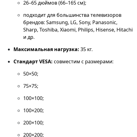
26–65 дюймов (66–165 см);
подходит для большинства телевизоров
брендов: Samsung, LG, Sony, Panasonic,
Sharp, Toshiba, Xiaomi, Philips, Hisense, Hitachi
и др.
Максимальная нагрузка:
35 кг.
Стандарт VESA:
совместим с размерами:
50×50;
75×75;
100×100;
100×200;
200×100;
200×200;