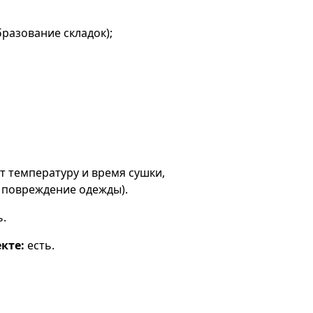
разование складок);
т температуру и время сушки,
 повреждение одежды).
ь.
кте:
есть.