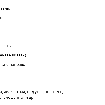
таль.
м.
:
есть.
енавешивать).
льно направо.
, деликатная, под утюг, полотенца,
а, смешанная и др.