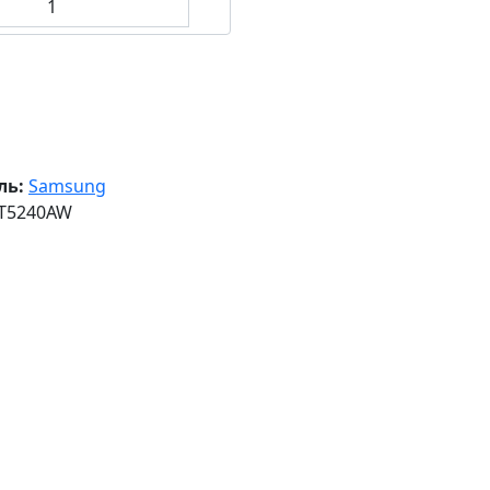
ль:
Samsung
T5240AW