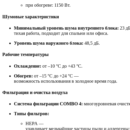
при обогреве: 1150 Вт.
Шумовые характеристики
Минимальный уровень шума внутреннего блока:
23 д
тихая работа, подходит для спальни или офиса.
Уровень шума наружного блока:
48,5 дБ.
Рабочие температуры
Охлаждение:
от –10 °C до +43 °C.
Обогрев:
от –15 °C до +24 °C —
возможность использования в холодное время года.
Фильтрация и очистка воздуха
Система фильтрации COMBO 4:
многоуровневая очистк
Типы фильтров:
HEPA —
улавливает мельчайшие частицы пыли и аллергены;