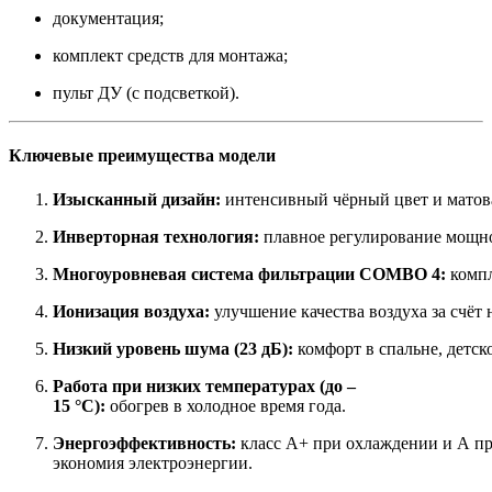
документация;
комплект средств для монтажа;
пульт ДУ (с подсветкой).
Ключевые преимущества модели
Изысканный дизайн:
интенсивный чёрный цвет и матова
Инверторная технология:
плавное регулирование мощнос
Многоуровневая система фильтрации COMBO 4:
компл
Ионизация воздуха:
улучшение качества воздуха за счё
Низкий уровень шума (23 дБ):
комфорт в спальне, детск
Работа при низких температурах (до –
15 °C):
обогрев в холодное время года.
Энергоэффективность:
класс A+ при охлаждении и A п
экономия электроэнергии.