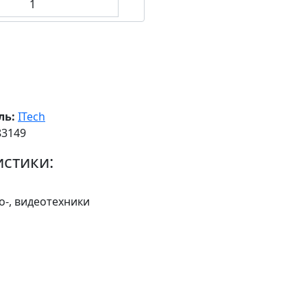
ль:
ITech
83149
стики:
ио-, видеотехники