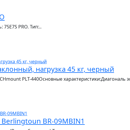
RO
 75E7S PRO. Тип:..
аклонный, нагрузка 45 кг, черный
CHmount PLT-440Основные характеристики:Диагональ экр
Berlingtoun BR-09MBIN1