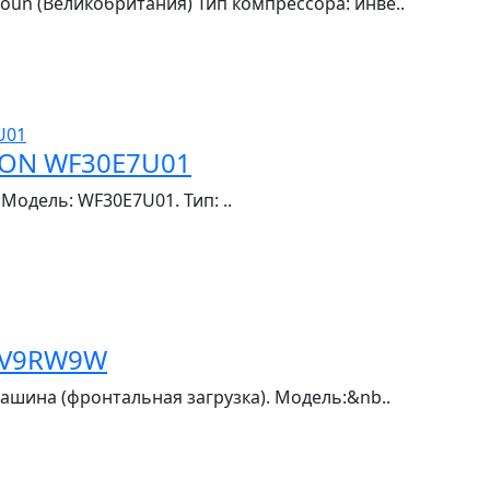
toun (Великобритания) Тип компрессора: инве..
SON WF30E7U01
одель: WF30E7U01. Тип: ..
4V9RW9W
ашина (фронтальная загрузка). Модель:&nb..