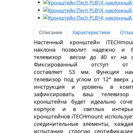
Описание
Характеристики
Отзыв
Настенный кронштейн
iTECHmo
наклона
позволит надежно и бе
телевизор
весом
до 40 кг
на 
Фиксированный
отступ от
составляет
53
мм
.
Функция на
телевизор
под углом от 12
°
вверх 
инструкция и уровень в компл
зафиксировать ваш телевизо
кронштейна
будет идеально соче
корпусе и в светлых интерье
кронштейнов
iTECHmount
используе
соединительные элементы, кажда
испытания, строгую сертификаци