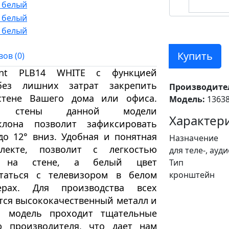
Купить
ов (0)
unt
PLB14 WHITE
с функцией
з лишних затрат закрепить
Производите
стене Вашего дома или офиса.
Модель:
1363
 стены
данной модели
Характери
клона
позволит зафиксировать
до 12
°
вниз.
Удобная и понятная
Назначение
екте, позволит с легкостью
для теле-, ауд
р на стене
, а
белый цвет
Тип
таться с телевизором в белом
кронштейн
рах.
Для производства всех
тся высококачественный металл и
я модель проходит тщательные
ю производителя, что дает нам