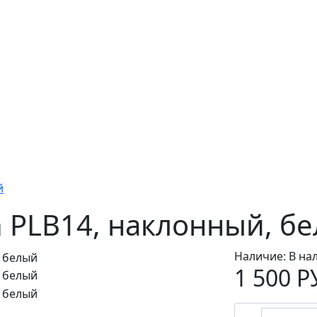
й
 PLB14, наклонный, б
Наличие:
В на
1 500 Р