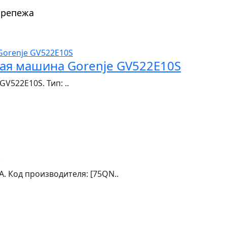
крепежа
ая машина Gorenje GV522E10S
V522E10S. Тип: ..
 Код производителя: [75QN..