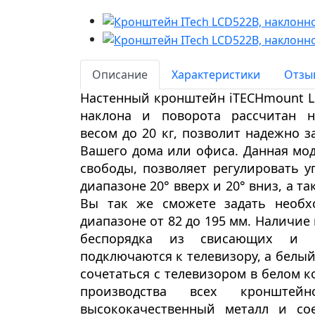
Описание
Характеристики
Отзыв
Настенный кронштейн
iTECHmount
наклона и поворота
рассчитан 
весом
до 20 кг
, позволит надежно з
Вашего дома или офиса. Данная мо
свободы
, позволяет регулировать
у
диапазоне
20
° вверх и 20° вниз
, а та
Вы так же сможете задать нео
диапазоне
от
82 до 195 мм
.
Наличие
беспорядка из свисающих и с
подключаются к телевизору, а
белый
сочетаться с телевизором в белом к
производства всех кронштейн
высококачественный металл и со