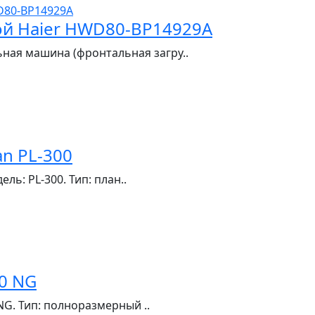
ой Haier HWD80-BP14929A
ная машина (фронтальная загру..
n PL-300
ь: PL-300. Тип: план..
80 NG
NG. Тип: полноразмерный ..