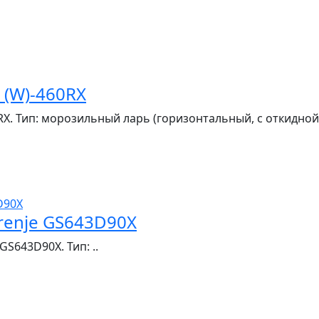
 (W)-460RX
X. Тип: морозильный ларь (горизонтальный, с откидной 
enje GS643D90X
S643D90X. Тип: ..