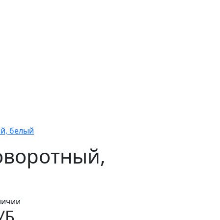
й, белый
оворотный,
личии
УБ