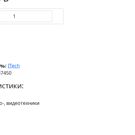
ль:
ITech
37450
стики:
ио-, видеотехники