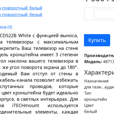
ов (0)
LCD522B White
с функцией выноса,
Купить
на телевизоры
с
максимальным
акрепить Ваш телевизор на стене
дель кронштейна имеет
3 степени
Производите
гол наклона
вашего телевизора в
Модель:
4871
к же
угол поворота экрана до 180°
.
Характери
бходимый Вам
отступ от стены
в
кабель-канала
позволит
избежать
Назначение
путанных проводов, которые
для теле-, ауд
 цвет кронштейна
будет идеально
Тип
орпусе, в светлых интерьерах.
Для
кронштейн
ов
iTECHmount
используется
Цвет
единительные элементы, каждая
белый