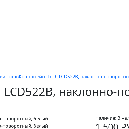
евизоров
Кронштейн ITech LCD522B, наклонно-поворотны
 LCD522B, наклонно-п
Наличие:
В на
1 500 Р