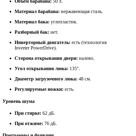
Объём барабана:
50 л.
Материал барабана:
нержавеющая сталь.
Материал бака:
углепластик.
Разборный бак:
нет.
Инверторный двигатель:
есть (технология
Inverter PowerDrive).
Сторона открывания двери:
налево.
Угол открывания люка:
135°.
Диаметр загрузочного люка:
48 см.
Регулируемые ножки:
есть.
Уровень шума
При стирке:
62 дБ.
При отжиме:
76 дБ.
Программы и функции