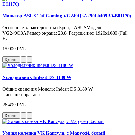
Монитор ASUS Tuf Gaming VG249Q3A (90LM09B0-B01170)
Основные характеристики:Бренд: ASUSМодель:
VG249Q3AРазмер экрана: 23.8"Разрешение: 1920x1080 (Full
H..
15 900 РУБ
Купить
Холодильник Indesit DS 3180 W
Общие сведения Модель: Indesit DS 3180 W.
Тип: полноразмер..
26 499 РУБ
Купить
Умная колонка VK Капсула, с Марусей, белый