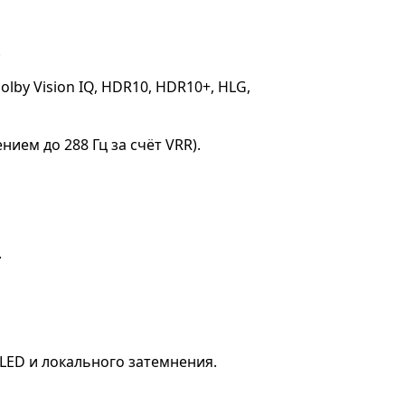
.
Dolby Vision IQ, HDR10, HDR10+, HLG,
ением до 288 Гц за счёт VRR).
.
 LED и локального затемнения.