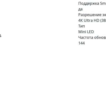
Поддержка Sma
да
Разрешение э
4К Ultra HD (3
Тип
Mini LED
.
Частота обнов
144