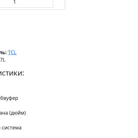
ль:
TCL
7L
стики:
абвуфер
ана (дюйм)
 система