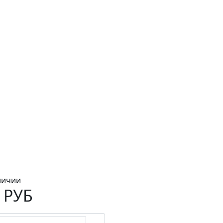
личии
 РУБ