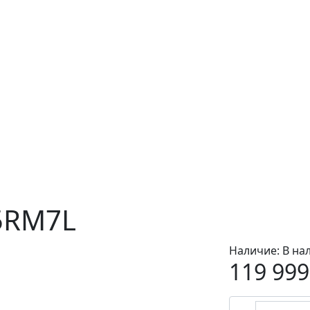
5RM7L
Наличие:
В на
119 999