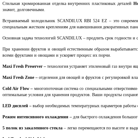
Стильная хромированная отделка внутренних пластиковых деталей
Ho
значит, долговечными.
Встраиваемый холодильник
SCANDILUX RBI 524 ЕZ
– это совреме
специальным жестким креплениям для навешивания декоративных пане
Основная задача технологий SCANDILUX – продлить срок годности и 
При хранении фруктов и овощей естественным образом вырабатывается
всеми фруктами и овощами и ускоряет процесс их порчи.
Maxi Fresh Preserver –
технология устраняет этиленовый газ внутри я
Maxi Fresh Zone –
отделения для овощей и фруктов с регулировкой вл
Cold Air Flow –
многопоточная система со специальными отверстиями-
оптимальные условия для хранения продуктов. Ваши продукты сохраня
LED дисплей –
выбор необходимых температурных параметров работы 
Режим интенсивного охлаждения –
для быстрого охлаждения большог
5 полок из закаленного стекла
– легко перемещаются по высоте и вы