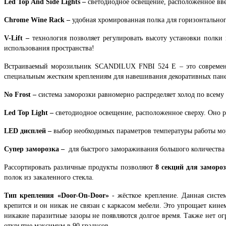
Led Top And Side Lights –
светодиодное освещение, расположенное вве
Chrome Wine Rack –
удобная хромированная полка для горизонтально
V-Lift –
технология позволяет регулировать высоту установки полки
использования пространства!
Встраиваемый морозильник
SCANDILUX FNBI 524 E
– это совреме
специальным жестким креплениям для навешивания декоративных пане
No Frost –
система заморозки равномерно распределяет холод по всему
Led Top Light –
светодиодное освещение, расположенное сверху. Оно 
LED дисплей –
выбор необходимых параметров температуры работы мо
Супер заморозка –
для быстрого замораживания большого количества
Рассортировать различные продукты позволяют
8 секций для заморо
полок из закаленного стекла.
Тип крепления «Door-On-Door»
- жёсткое крепление. Данная систе
крепится и он никак не связан с каркасом мебели. Это упрощает кине
никакие паразитные зазоры не появляются долгое время. Также нет ог
открытие максимум в 90 градусов.