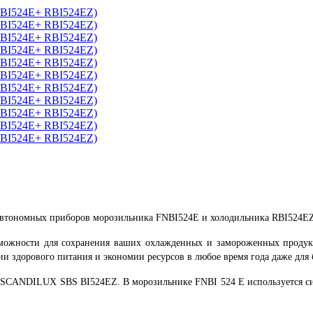
автономных приборов морозильника FNBI524E и холодильника RBI524E
зможности для сохранения ваших охлажденных и замороженных продукт
ии здорового питания и экономии ресурсов в любое время года даже для
SCANDILUX SBS BI524EZ. В морозильнике FNBI 524 E используется сист