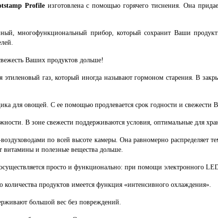
tstamp Profile
изготовлена с помощью горячего тиснения. Она придае
нный, многофункциональный прибор, который сохранит Ваши продукт
лей.
свежесть Ваших продуктов дольше!
 этиленовый газ, который иногда называют гормоном старения. В закр
щика для овощей. С ее помощью продлевается срок годности и свежести 
ажности. В зоне свежести поддерживаются условия, оптимальные для хра
воздуховодами по всей высоте камеры. Она равномерно распределяет тем
т витамины и полезные вещества дольше.
осуществляется просто и функционально: при помощи электронного LED
о количества продуктов имеется функция «интенсивного охлаждения».
держивают большой вес без повреждений.