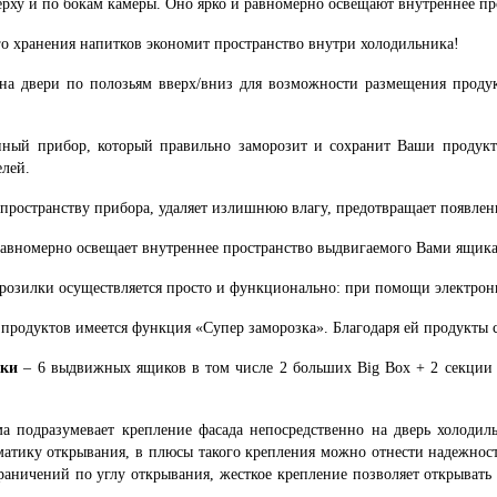
рху и по бокам камеры. Оно ярко и равномерно освещают внутреннее про
го хранения напитков экономит пространство внутри холодильника!
 на двери по полозьям вверх/вниз для возможности размещения проду
нный прибор, который правильно заморозит и сохранит Ваши продукт
лей.
 пространству прибора, удаляет излишнюю влагу, предотвращает появлен
равномерно освещает внутреннее пространство выдвигаемого Вами ящика
розилки осуществляется просто и функционально: при помощи электрон
 продуктов имеется функция «Супер заморозка». Благодаря ей продукты 
зки
– 6 выдвижных ящиков в том числе 2 больших Big Box + 2 секци
ма подразумевает крепление фасада непосредственно на дверь холодил
матику открывания, в плюсы такого крепления можно отнести надежност
раничений по углу открывания, жесткое крепление позволяет открывать 