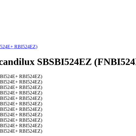
I524E+ RBI524EZ)
candilux SBSBI524EZ (FNBI52