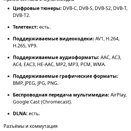
Цифровые тюнеры:
DVB‑C, DVB‑S, DVB‑S2, DVB‑T,
DVB‑T2.
Телетекст:
есть.
Поддерживаемые видеокодеки:
AV1, H.264,
H.265, VP9.
Поддерживаемые аудиоформаты:
AAC, AC3,
AC4, EAC3, HE‑AAC, MP2, MP3, PCM, WMA.
Поддерживаемые графические форматы:
BMP, JPEG, JPG, PNG.
Беспроводная передача мультимедиа:
AirPlay,
Google Cast (Chromecast).
DLNA:
есть.
Разъёмы и коммутация