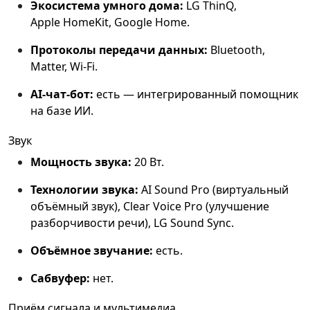
Экосистема умного дома:
LG ThinQ,
Apple HomeKit, Google Home.
Протоколы передачи данных:
Bluetooth,
Matter, Wi‑Fi.
AI‑чат‑бот:
есть — интегрированный помощник
на базе ИИ.
Звук
Мощность звука:
20 Вт.
Технологии звука:
AI Sound Pro (виртуальный
объёмный звук), Clear Voice Pro (улучшение
разборчивости речи), LG Sound Sync.
Объёмное звучание:
есть.
Сабвуфер:
нет.
Приём сигнала и мультимедиа